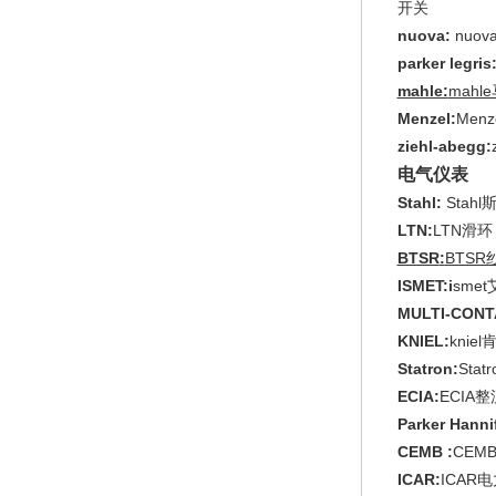
开关
nuova:
nuo
parker legris
mahle:
mahl
Menzel:
Men
ziehl-abegg:
电气仪表
Stahl:
Stah
LTN:
LTN滑环
BTSR
:
BTSR
ISMET:i
sme
MULTI-CONT
KNIEL:
knie
Statron:
Sta
ECIA:
ECIA
Parker Hannif
CEMB :
CEM
ICAR:
ICAR