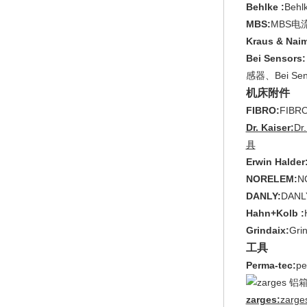
Behlke :
Beh
MBS:
MBS电
Kraus & Nai
Bei Sensors
感器、Bei S
机床附件
FIBRO:
FIB
Dr. Kaiser
:
Dr
具
Erwin Halder
NORELEM:
N
DANLY:
DAN
Hahn+Kolb :
Grindaix:
Gr
工具
Perma-tec:
p
zarges:
zar