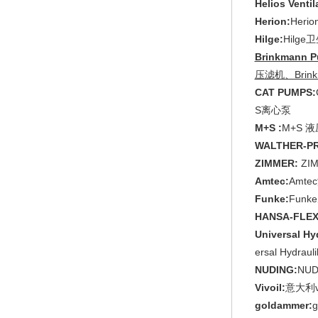
Helios Venti
Herion:
Heri
Hilge:
Hilge
Brinkmann
压滤机、Brin
CAT PUMPS:
S离心泵
M+S :
M+S 
WALTHER-PR
ZIMMER:
ZI
Amtec:
Amt
Funke:
Fun
HANSA-FLE
Universal Hy
ersal Hydrau
NUDING:
NU
Vivoil:
意大利v
goldammer: