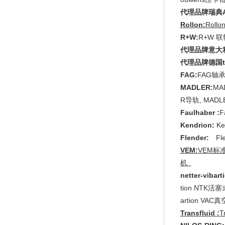
代理品牌瑞典An
Rollon
:
Roll
R+W:
R+W 
代理品牌意大利
代理品牌德国tr
FAG:
FAG轴
MADLER:
MA
R导轨, MAD
Faulhaber
:
F
Kendrion:
K
Flender:
Fle
VEM:
VEM标
机
netter-vibart
tion NTK活塞式
artion VAC真
Transfluid
:
T