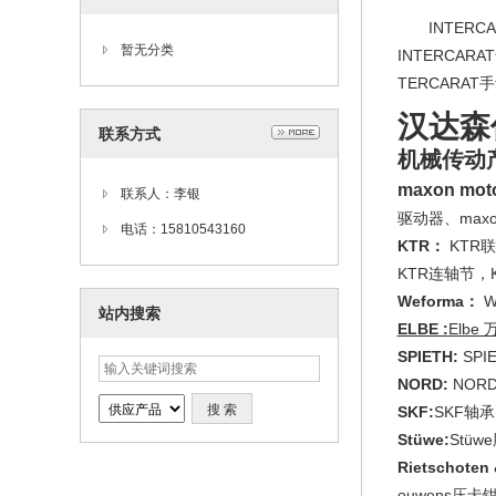
INTERCA
暂无分类
INTERCAR
TERCARAT
汉达森
联系方式
机械传动
maxon mot
联系人：李银
驱动器、maxon
电话：15810543160
KTR：
KTR
KTR连轴节，
Weforma：
W
站内搜索
ELBE :
Elbe
SPIETH:
SPI
NORD:
NOR
SKF:
SKF轴
Stüwe:
Stüw
Rietschoten
ouwens压卡钳