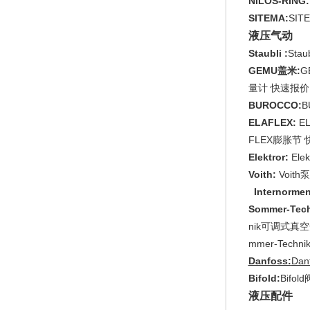
NILOS-RING:
SITEMA:
SI
液压气动
Staubli :
Sta
GEMU盖米:
G
量计 快速报
BUROCCO:
ELAFLEX:
E
FLEX膨胀节
Elektror:
Ele
Voith:
Voit
Internormen
Sommer-Tech
nik可调式真空开
mmer-Tech
Danfoss:
Dan
Bifold:
Bifo
液压配件