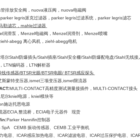
va管排放安全阀，nuova液压阀，nuova电磁阀
:
parker legris派克过滤器，parker legris过滤系统，parker legris滤芯
e马勒滤芯，mahle过滤器
zel润滑泵，Menzel电磁阀，Menzel润滑剂，Menzel喷嘴
ziehl-abegg 离心风机，ziehl-abegg电机
l斯塔尔Stahl防爆插头/Stahl插座/Stahl安全栅/Stahl防爆配电盘/Stahl无线
，LTN编码器，LTN解析器
纱线传感器/BTSR光眼/BTSR电眼/ BTSR感应探头
t艾斯蒙特变压器,ismet三项变压器,ismet限流器
ACT:
MULTI-CONTACT高精度测试测量接插件，MULTI-CONTACT接头
l肯尼尔kniel电源，kniel模块等
tron施达托恩电源
整流器ECIA,整流桥，ECIA电子元器件 现货
in:
Parker Hannifin控制器
B SpA CEMB 振动传感器、CEMB 工业平衡机
电力电容、ICAR感应加热电容、ICAR滤波电容、ICAR过压保护电容、IC